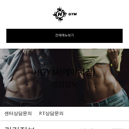
전체메뉴보기
HGYM(에이치짐)
건강정보
센터상담문의
P.T상담문의