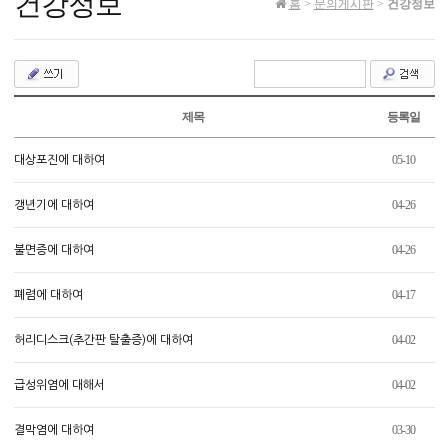
건강정보
홈
>
문의게시판
>
건강정보
제목
등록일
05-10
대상포진에 대하여
04-26
갱년기에 대하여
04-26
불면증에 대하여
04-17
폐렴에 대하여
04-02
허리디스크(추간판 탈출증)에 대하여
04-02
급성위염에 대해서
03-30
결막염에 대하여