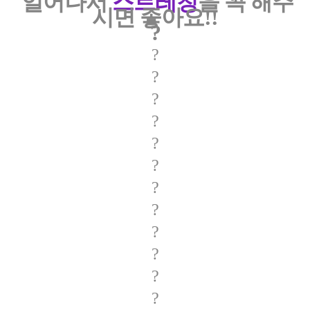
일어나서
스트레칭
을
꼭 해주
시면 좋아요!!
?
?
?
?
?
?
?
?
?
?
?
?
?