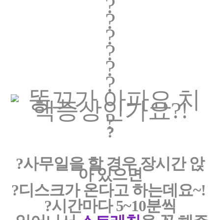
?
?
?
?
?
?
?
?
?사무일을 할 경우 장시간 앉
아 있으면
?
디스크가
온다고 하는데요~!
?
시간마다 5~10분씩