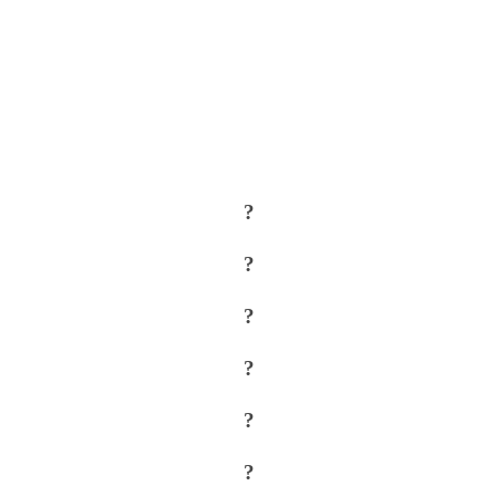
?
?
?
?
?
?