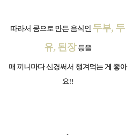
두부, 두
따라서 콩으로 만든 음식인
유, 된장
등을
매 끼니마다 신경써서 챙겨먹는 게 좋아
요!!