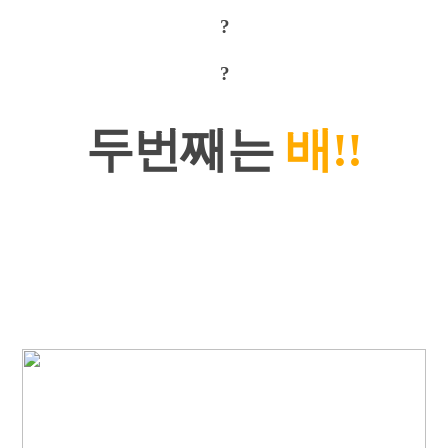
?
?
두번째는
배!!