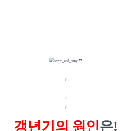
?
?
?
갱년기의 원인
은!