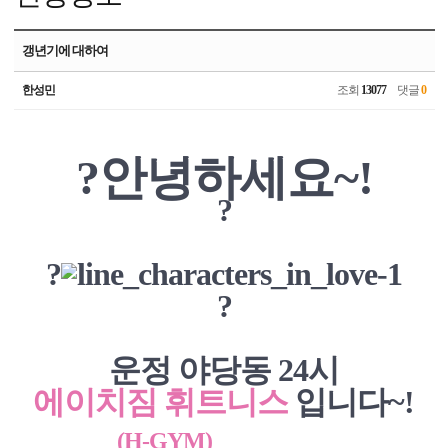
갱년기에 대하여
한성민
조회
13077
댓글
0
?안녕하세요~!
?
?
?
운정 야당동 24시
에이치짐 휘트니스
입니다~!
(H-GYM)