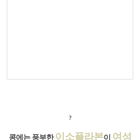
?
이
소플라본
여성
콩에는 풍부한
이