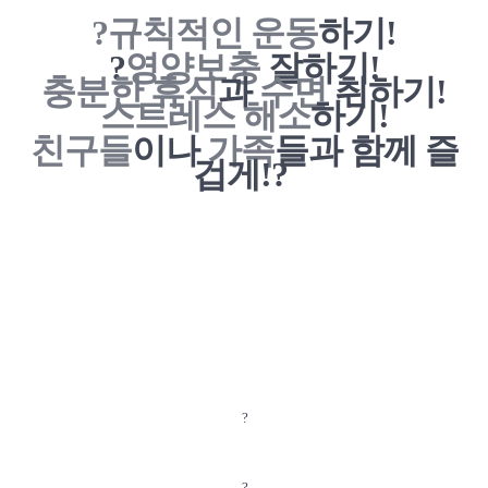
?
규칙적인 운동
하기!
?
영양보충
잘하기!
충분한 휴식
과
수면
취하기!
스트레스 해소
하기!
친구들
이나
가족
들과 함께 즐
겁게!?
?
?