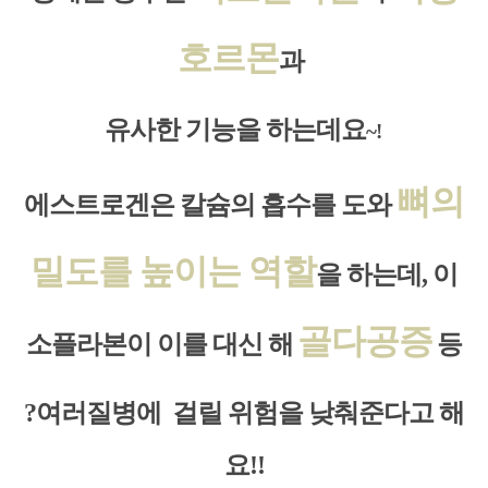
호르몬
과
유사한 기능을 하는데요
~!
뼈의
에스트로겐은 칼슘의 흡수를 도와
밀도를 높이는 역할
을 하는데,
이
골다공증
소플라본이 이를 대신 해
등
?
여러질병에
걸릴 위험을 낮춰준다고 해
요!!