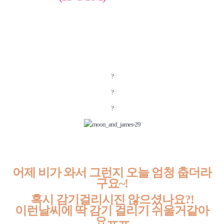
?
?
?
어제 비가 와서 그런지 오늘 엄청 춥더라
구요~!
혹시 감기걸리시진 않으셨나요?!
이런날씨에 딱 감기 걸리기 쉬울거같아
요ㅠㅠ