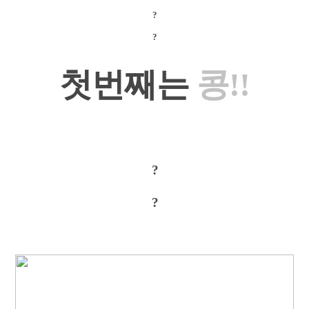
?
?
첫번째는
콩!!
?
?