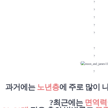
?
?
?
?
?
?
?
?
?
과거에는
노년층
에 주로 많이 
?
최근에는
면역력