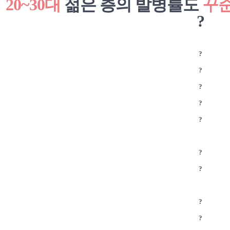
20~30대
젊은 층의 발병률도
꾸
?
?
?
?
?
?
?
?
?
?