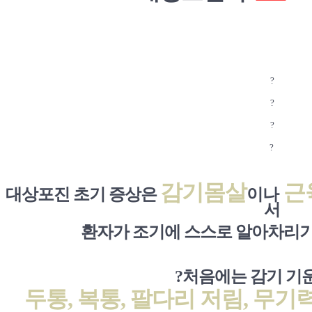
?
?
?
?
감기몸살
근
대상포진 초기 증상은
이나
서
환자가 조기에 스스로 알아차리기
?
처음에는 감기 기
두통, 복통, 팔다리 저림, 무기