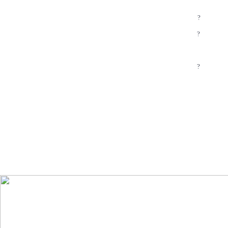
?
?
?