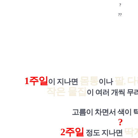
?
?
?
1주일
몸통
팔
다
이 지나면
이나
,
작은 물집
이 여러 개씩 무
고름이 차면서 색이
?
2주일
딱
정도 지나면