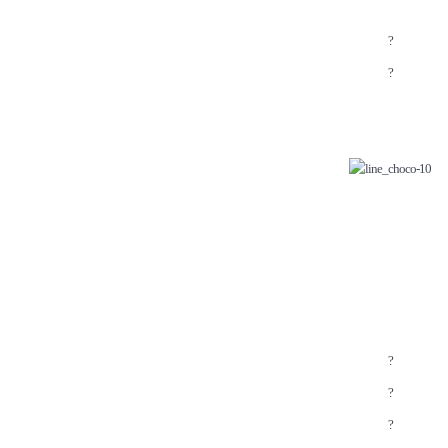
?
?
?
?
?