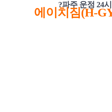
?
파주 운정 24시
에이치짐(H-G