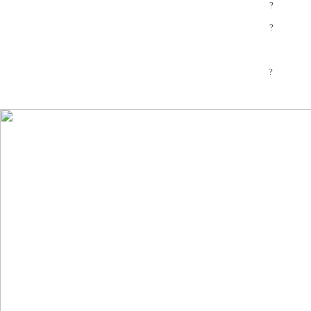
?
?
?