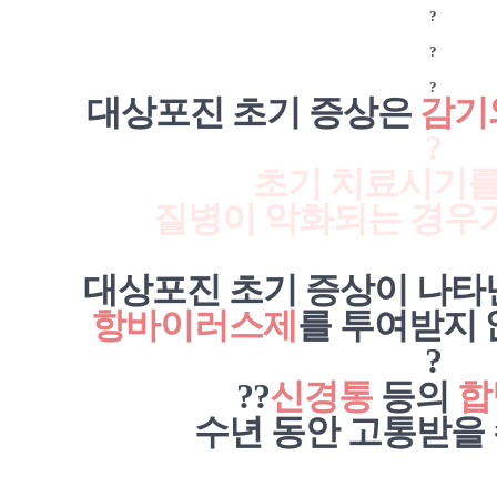
?
?
?
대상포진 초기 증상은
감기
?
초기 치료시기를
질병이 악화되는 경우가 
대상포진 초기 증상이 나타난
항바이러스제
를 투여받지
?
?
?
신경통
등의
합
수년 동안 고통받을 수