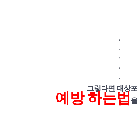
?
?
?
?
?
그렇다면
대상
예
방 하는법
을