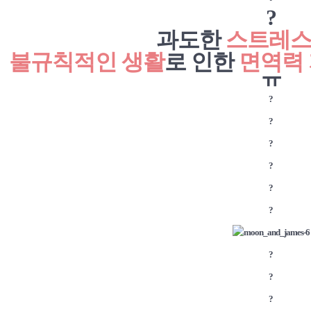
?
과도한
스트레
불규칙적인 생활
로 인한
면역력
ㅠ
?
?
?
?
?
?
?
?
?